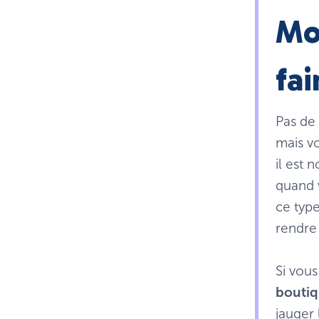
Mo
fai
Pas de
mais v
il est 
quand v
ce type
rendre 
Si vou
boutiq
jauger