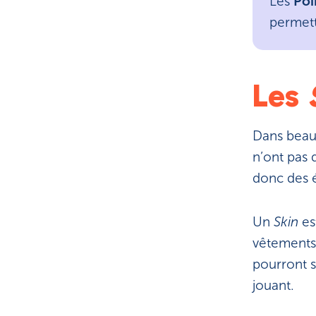
Les
Poi
permett
Les
Dans beauc
n’ont pas 
donc des 
Un
Skin
es
vêtements,
pourront s
jouant.