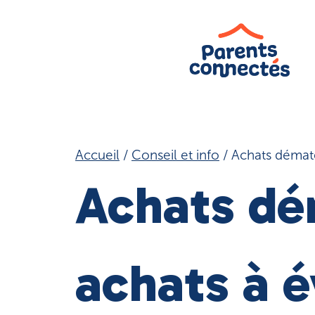
Aller
au
contenu
Accueil
/
Conseil et info
/
Achats dématér
Achats dém
achats à é