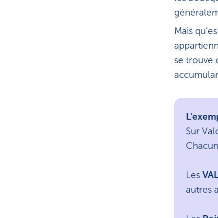
généralemen
Mais qu’es
appartienn
se trouve 
accumulan
L'exemp
Sur Valo
Chacune
Les
VAL
autres 